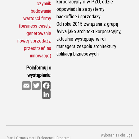
korporacyjnym w PZU, gdzie
czynnik
odpowiadała za systemy
budowania
backoffice i sprzedaży.
wartości firmy
Od roku 2015 związana z grupą
(business case’y,
Aviva jako architekt korporacyjny,
generowanie
aktualnie występuje w roli
nowej sprzedaży,
managera zespołu architektury
przestrzeń na
aplikacji biznesowych.
innowacje)
Poinformuj o
wystąpieniu:
E
T
F
m
w
a
L
a
i
c
i
i
t
e
n
l
t
b
k
e
o
e
r
o
d
k
I
n
Wykonanie i obsługa
Start
|
Organizator
|
Prelegenci
|
Program
|